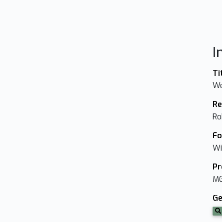
I
Ti
We
Re
Ro
Fo
Wi
Pr
M
Ge