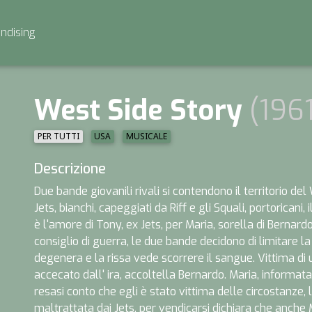
ndising
West Side Story
(1961
PER TUTTI
USA
MUSICALE
Descrizione
Due bande giovanili rivali si contendono il territorio de
Jets, bianchi, capeggiati da Riff e gli Squali, portoricani,
è l'amore di Tony, ex Jets, per Maria, sorella di Bernardo
consiglio di guerra, le due bande decidono di limitare la
degenera e la rissa vede scorrere il sangue. Vittima di 
accecato dall' ira, accoltella Bernardo. Maria, informat
resasi conto che egli è stato vittima delle circostanze
maltrattata dai Jets, per vendicarsi dichiara che anche 