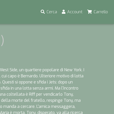
Cerca
Account
Carrello
)
l West Side, un quartiere popolare di New York. I
 il cui capo è Bernardo. Ulteriore motivo di lotta
. Questi si oppone e sfida i Jets: dopo un
 sfida in una lotta senza armi. Ma l'incontro
una coltellata è Riff per vendicarlo Tony,
a della morte del fratello, respinge Tony, ma
, lo manda a cercare. L'amica messaggera,
Maria è morta. Tony, disperato, va alla ricerca