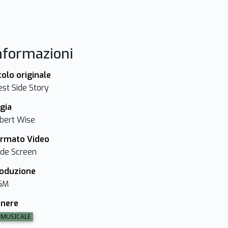
nformazioni
tolo originale
st Side Story
gia
bert Wise
rmato Video
de Screen
oduzione
GM
nere
MUSICALE