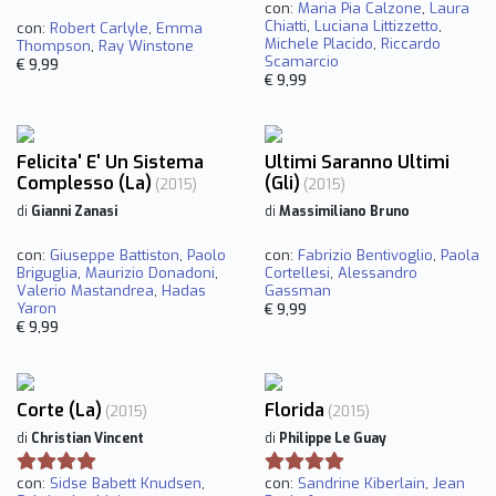
con:
Maria Pia Calzone
,
Laura
Chiatti
,
Luciana Littizzetto
,
con:
Robert Carlyle
,
Emma
Michele Placido
,
Riccardo
Thompson
,
Ray Winstone
Scamarcio
€ 9,99
€ 9,99
Felicita' E' Un Sistema
Ultimi Saranno Ultimi
Complesso (La)
(Gli)
(2015)
(2015)
di
Gianni Zanasi
di
Massimiliano Bruno
con:
Giuseppe Battiston
,
Paolo
con:
Fabrizio Bentivoglio
,
Paola
Briguglia
,
Maurizio Donadoni
,
Cortellesi
,
Alessandro
Valerio Mastandrea
,
Hadas
Gassman
Yaron
€ 9,99
€ 9,99
Corte (La)
Florida
(2015)
(2015)
di
Christian Vincent
di
Philippe Le Guay
con:
Sidse Babett Knudsen
,
con:
Sandrine Kiberlain
,
Jean