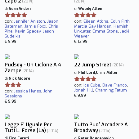
Capo 2
(2014)
(2014)
di
Sean Anders
di
Woody Allen
con:
Jennifer Aniston
,
Jason
con:
Eileen Atkins
,
Colin Firth
,
Bateman
,
Jamie Foxx
,
Chris
Marcia Gay Harden
,
Hamish
Pine
,
Kevin Spacey
,
Jason
Linklater
,
Emma Stone
,
Jacki
Sudeikis
Weaver
€ 9,99
€ 12,99
Pudsey - Un Ciclone A 4
22 Jump Street
(2014)
Zampe
(2014)
di
Phil Lord,Chris Miller
di
Nick Moore
con:
Ice Cube
,
Dave Franco
,
Jonah Hill
,
Channing Tatum
con:
Jessica Hynes
,
John
€ 9,99
Sessions
€ 9,99
Legge E' Uguale Per
Tutto Puo' Accadere A
Tutti... Forse (La)
Broadway
(2014)
(2014)
di
Ciro Ceruti
di
Peter Bogdanovich