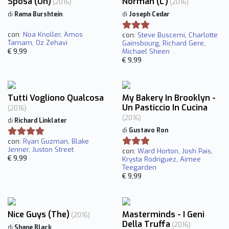
Sposa (Un)
Norman (L')
(2016)
(2016)
di
Rama Burshtein
di
Joseph Cedar
con:
Noa Knoller
,
Amos
con:
Steve Buscemi
,
Charlotte
Tamam
,
Oz Zehavi
Gainsbourg
,
Richard Gere
,
€ 9,99
Michael Sheen
€ 9,99
Tutti Vogliono Qualcosa
My Bakery In Brooklyn -
Un Pasticcio In Cucina
(2016)
(2016)
di
Richard Linklater
di
Gustavo Ron
con:
Ryan Guzman
,
Blake
Jenner
,
Juston Street
con:
Ward Horton
,
Josh Pais
,
€ 9,99
Krysta Rodriguez
,
Aimee
Teegarden
€ 9,99
Nice Guys (The)
Masterminds - I Geni
(2016)
Della Truffa
(2016)
di
Shane Black