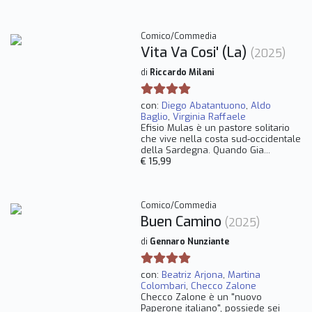
Comico/Commedia
Vita Va Cosi' (La)
(2025)
di
Riccardo Milani
con:
Diego Abatantuono
,
Aldo
Baglio
,
Virginia Raffaele
Efisio Mulas è un pastore solitario
che vive nella costa sud-occidentale
della Sardegna. Quando Gia...
€ 15,99
Comico/Commedia
Buen Camino
(2025)
di
Gennaro Nunziante
con:
Beatriz Arjona
,
Martina
Colombari
,
Checco Zalone
Checco Zalone è un "nuovo
Paperone italiano", possiede sei