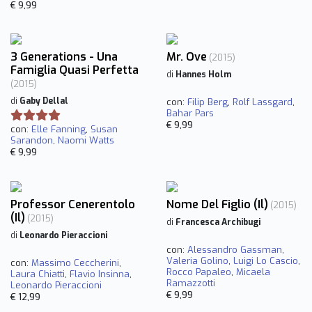
€ 9,99
3 Generations - Una
Mr. Ove
(2015)
Famiglia Quasi Perfetta
di
Hannes Holm
(2015)
di
Gaby Dellal
con:
Filip Berg
,
Rolf Lassgard
,
Bahar Pars
€ 9,99
con:
Elle Fanning
,
Susan
Sarandon
,
Naomi Watts
€ 9,99
Professor Cenerentolo
Nome Del Figlio (Il)
(2015)
(Il)
(2015)
di
Francesca Archibugi
di
Leonardo Pieraccioni
con:
Alessandro Gassman
,
Valeria Golino
,
Luigi Lo Cascio
,
con:
Massimo Ceccherini
,
Rocco Papaleo
,
Micaela
Laura Chiatti
,
Flavio Insinna
,
Ramazzotti
Leonardo Pieraccioni
€ 9,99
€ 12,99