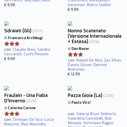
De France
,
Guy Marchand
Crescentini
,
Alessandro
Gassman
,
Marco Giallini
€ 9,99
€ 9,99
Sdraiati (Gli)
Nonno Scatenato
(2017)
(Versione Internazionale
di
Francesca Archibugi
+ Estesa)
(2016)
di
Dan Mazer
con:
Claudio Bisio
,
Sandra
Ceccarelli
,
Cochi Ponzoni
€ 9,99
con:
Robert De Niro
,
Zac Efron
,
Danny Glover
,
Dermot
Mulroney
€ 12,99
Fraulein - Una Fiaba
Pazza Gioia (La)
(2016)
D'Inverno
(2016)
di
Paolo Virzi'
di
Caterina Carone
con:
Valeria Bruni Tedeschi
,
Valentina Carnelutti
,
Bob
con:
Christian De Sica
,
Lucia
Messini
,
Tommaso Ragno
,
Mascino
,
Max Mazzotta