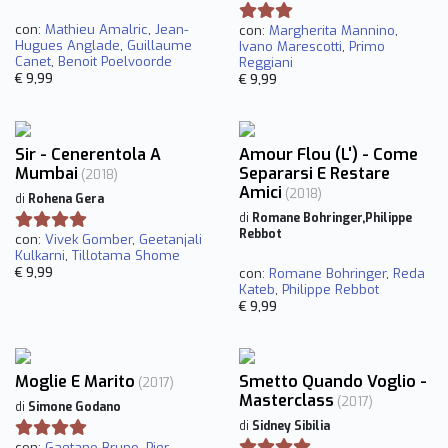
con:
Mathieu Amalric
,
Jean-
con:
Margherita Mannino
,
Hugues Anglade
,
Guillaume
Ivano Marescotti
,
Primo
Canet
,
Benoit Poelvoorde
Reggiani
€ 9,99
€ 9,99
Sir - Cenerentola A
Amour Flou (L') - Come
Mumbai
Separarsi E Restare
(2018)
Amici
(2018)
di
Rohena Gera
di
Romane Bohringer,Philippe
Rebbot
con:
Vivek Gomber
,
Geetanjali
Kulkarni
,
Tillotama Shome
€ 9,99
con:
Romane Bohringer
,
Reda
Kateb
,
Philippe Rebbot
€ 9,99
Moglie E Marito
Smetto Quando Voglio -
(2017)
Masterclass
(2017)
di
Simone Godano
di
Sidney Sibilia
con:
Gaetano Bruno
,
Pier