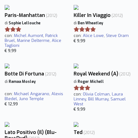
Paris-Manhattan
Killer In Viaggio
(2012)
(2012)
di
Sophie Lellouche
di
Ben Wheatley
con:
Michel Aumont
,
Patrick
con:
Alice Lowe
,
Steve Oram
Bruel
,
Marine Delterme
,
Alice
€ 9,99
Taglioni
€ 9,99
Botte Di Fortuna
Royal Weekend (A)
(2012)
(2012)
di
Ramaa Mosley
di
Roger Michell
con:
Michael Angarano
,
Alexis
con:
Olivia Colman
,
Laura
Bledel
,
Juno Temple
Linney
,
Bill Murray
,
Samuel
€ 12,99
West
€ 9,99
Lato Positivo (Il) (Blu-
Ted
(2012)