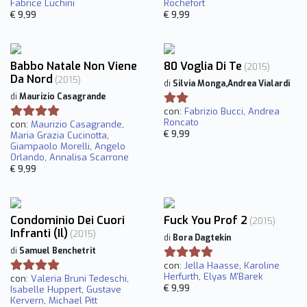
Fabrice Luchini
Rochefort
€ 9,99
€ 9,99
Babbo Natale Non Viene
80 Voglia Di Te
(2015)
Da Nord
(2015)
di
Silvia Monga,Andrea Vialardi
di
Maurizio Casagrande
con:
Fabrizio Bucci
,
Andrea
Roncato
con:
Maurizio Casagrande
,
€ 9,99
Maria Grazia Cucinotta
,
Giampaolo Morelli
,
Angelo
Orlando
,
Annalisa Scarrone
€ 9,99
Condominio Dei Cuori
Fuck You Prof 2
(2015)
Infranti (Il)
(2015)
di
Bora Dagtekin
di
Samuel Benchetrit
con:
Jella Haasse
,
Karoline
Herfurth
,
Elyas M'Barek
con:
Valeria Bruni Tedeschi
,
€ 9,99
Isabelle Huppert
,
Gustave
Kervern
,
Michael Pitt