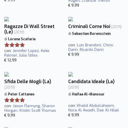
Rogen
,
Charlize Theron
€ 9,99
Ragazze Di Wall Street
Criminali Come Noi
(2019)
(Le)
(2019)
di
Sebastian Borensztein
di
Lorene Scafaria
con:
Luis Brandoni
,
Chino
Darin
,
Ricardo Darin
con:
Jennifer Lopez
,
Keke
€ 9,99
Palmer
,
Julia Stiles
€ 12,99
Sfida Delle Mogli (La)
Candidata Ideale (La)
(2019)
(2019)
di
Peter Cattaneo
di
Haifaa Al-Mansour
con:
Khalid Abdulraheem
,
con:
Jason Flemyng
,
Sharon
Nora Al Awadh
,
Dae Al Hilali
Horgan
,
Kristin Scott Thomas
€ 9,99
€ 9,99