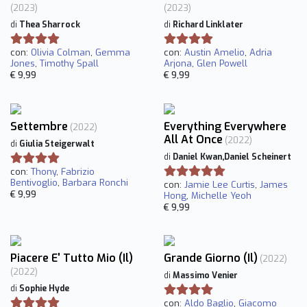
(2023)
(2023)
di
Thea Sharrock
di
Richard Linklater
con:
Olivia Colman
,
Gemma
con:
Austin Amelio
,
Adria
Jones
,
Timothy Spall
Arjona
,
Glen Powell
€ 9,99
€ 9,99
Settembre
Everything Everywhere
(2022)
All At Once
(2022)
di
Giulia Steigerwalt
di
Daniel Kwan,Daniel Scheinert
con:
Thony
,
Fabrizio
Bentivoglio
,
Barbara Ronchi
con:
Jamie Lee Curtis
,
James
€ 9,99
Hong
,
Michelle Yeoh
€ 9,99
Piacere E' Tutto Mio (Il)
Grande Giorno (Il)
(2022)
(2022)
di
Massimo Venier
di
Sophie Hyde
con:
Aldo Baglio
,
Giacomo