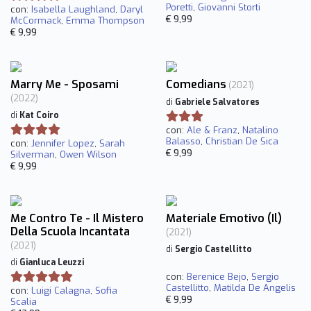
Poretti
,
Giovanni Storti
con:
Isabella Laughland
,
Daryl
€ 9,99
McCormack
,
Emma Thompson
€ 9,99
Marry Me - Sposami
Comedians
(2021)
(2022)
di
Gabriele Salvatores
di
Kat Coiro
con:
Ale & Franz
,
Natalino
Balasso
,
Christian De Sica
con:
Jennifer Lopez
,
Sarah
€ 9,99
Silverman
,
Owen Wilson
€ 9,99
Me Contro Te - Il Mistero
Materiale Emotivo (Il)
Della Scuola Incantata
(2021)
(2021)
di
Sergio Castellitto
di
Gianluca Leuzzi
con:
Berenice Bejo
,
Sergio
Castellitto
,
Matilda De Angelis
con:
Luigi Calagna
,
Sofia
€ 9,99
Scalia