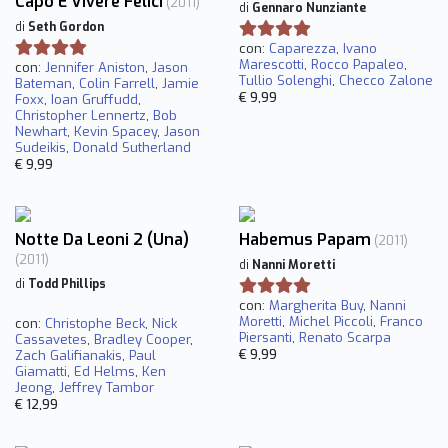
Capo E Vivere Felici
(2011)
di
Gennaro Nunziante
di
Seth Gordon
con:
Caparezza
,
Ivano
Marescotti
,
Rocco Papaleo
,
con:
Jennifer Aniston
,
Jason
Tullio Solenghi
,
Checco Zalone
Bateman
,
Colin Farrell
,
Jamie
€ 9,99
Foxx
,
Ioan Gruffudd
,
Christopher Lennertz
,
Bob
Newhart
,
Kevin Spacey
,
Jason
Sudeikis
,
Donald Sutherland
€ 9,99
Notte Da Leoni 2 (Una)
Habemus Papam
(2011)
(2011)
di
Nanni Moretti
di
Todd Phillips
con:
Margherita Buy
,
Nanni
Moretti
,
Michel Piccoli
,
Franco
con:
Christophe Beck
,
Nick
Piersanti
,
Renato Scarpa
Cassavetes
,
Bradley Cooper
,
€ 9,99
Zach Galifianakis
,
Paul
Giamatti
,
Ed Helms
,
Ken
Jeong
,
Jeffrey Tambor
€ 12,99