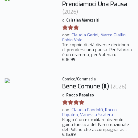
Prendiamoci Una Pausa
(2026)
di
Cristian Marazziti
con:
Claudia Gerini
,
Marco Giallini
,
Fabio Volo
Tre coppie di età diverse decidono
di prendersi una pausa. Per Fabrizio
è un dramma, per Valeria u...
€ 16,99
Comico/Commedia
Bene Comune (Il)
(2026)
di
Rocco Papaleo
con:
Claudia Pandolfi
,
Rocco
Papaleo
,
Vanessa Scalera
Biagio è un ex militare divenuto
guida turistica del Parco nazionale
del Pollino che accompagna, as...
€ 15,99