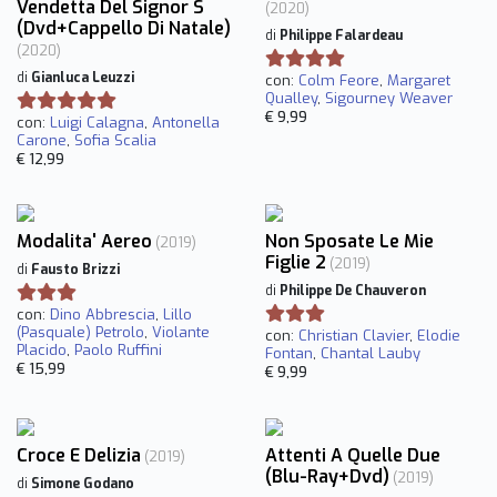
Vendetta Del Signor S
(2020)
(Dvd+Cappello Di Natale)
di
Philippe Falardeau
(2020)
di
Gianluca Leuzzi
con:
Colm Feore
,
Margaret
Qualley
,
Sigourney Weaver
€ 9,99
con:
Luigi Calagna
,
Antonella
Carone
,
Sofia Scalia
€ 12,99
Modalita' Aereo
Non Sposate Le Mie
(2019)
Figlie 2
(2019)
di
Fausto Brizzi
di
Philippe De Chauveron
con:
Dino Abbrescia
,
Lillo
(Pasquale) Petrolo
,
Violante
con:
Christian Clavier
,
Elodie
Placido
,
Paolo Ruffini
Fontan
,
Chantal Lauby
€ 15,99
€ 9,99
Croce E Delizia
Attenti A Quelle Due
(2019)
(Blu-Ray+Dvd)
(2019)
di
Simone Godano