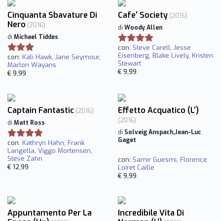
Cinquanta Sbavature Di
Cafe' Society
(2016)
Nero
(2016)
di
Woody Allen
di
Michael Tiddes
con:
Steve Carell
,
Jesse
Eisenberg
,
Blake Lively
,
Kristen
con:
Kali Hawk
,
Jane Seymour
,
Stewart
Marlon Wayans
€ 9,99
€ 9,99
Captain Fantastic
Effetto Acquatico (L')
(2016)
(2016)
di
Matt Ross
di
Solveig Anspach,Jean-Luc
Gaget
con:
Kathryn Hahn
,
Frank
Langella
,
Viggo Mortensen
,
Steve Zahn
con:
Samir Guesmi
,
Florence
€ 12,99
Loiret Caille
€ 9,99
Appuntamento Per La
Incredibile Vita Di