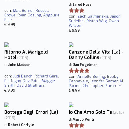
di
Jared Hess
con:
Matt Bomer
,
Russell
Crowe
,
Ryan Gosling
,
Angourie
con:
Zach Galifianakis
,
Jason
Rice
Sudeikis
,
Kristen Wiig
,
Owen
€ 9,99
Wilson
€ 9,99
Ritorno Al Marigold
Canzone Della Vita (La) -
Hotel
Danny Collins
(2015)
(2015)
di
John Madden
di
Dan Fogelman
con:
Judi Dench
,
Richard Gere
,
con:
Annette Bening
,
Bobby
Bill Nighy
,
Dev Patel
,
Maggie
Cannavale
,
Jennifer Garner
,
Al
Smith
,
David Strathairn
Pacino
,
Christopher Plummer
€ 9,99
€ 9,99
Bottega Degli Errori (La)
Io Che Amo Solo Te
(2015)
(2015)
di
Marco Ponti
di
Robert Carlyle