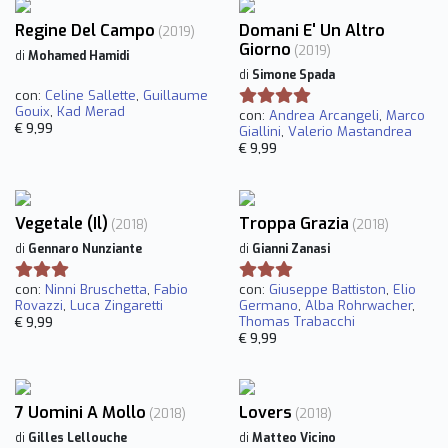
Regine Del Campo
Domani E' Un Altro
(2019)
Giorno
(2019)
di
Mohamed Hamidi
di
Simone Spada
con:
Celine Sallette
,
Guillaume
Gouix
,
Kad Merad
con:
Andrea Arcangeli
,
Marco
€ 9,99
Giallini
,
Valerio Mastandrea
€ 9,99
Vegetale (Il)
Troppa Grazia
(2018)
(2018)
di
Gennaro Nunziante
di
Gianni Zanasi
con:
Ninni Bruschetta
,
Fabio
con:
Giuseppe Battiston
,
Elio
Rovazzi
,
Luca Zingaretti
Germano
,
Alba Rohrwacher
,
Thomas Trabacchi
€ 9,99
€ 9,99
7 Uomini A Mollo
Lovers
(2018)
(2018)
di
Gilles Lellouche
di
Matteo Vicino