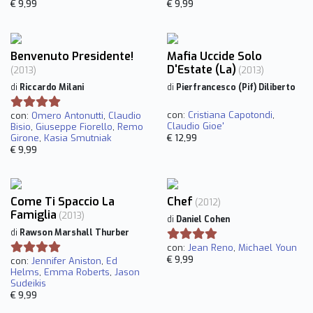
€ 9,99
€ 9,99
Benvenuto Presidente!
Mafia Uccide Solo
D'Estate (La)
(2013)
(2013)
di
Riccardo Milani
di
Pierfrancesco (Pif) Diliberto
con:
Cristiana Capotondi
,
con:
Omero Antonutti
,
Claudio
Claudio Gioe'
Bisio
,
Giuseppe Fiorello
,
Remo
Girone
,
Kasia Smutniak
€ 12,99
€ 9,99
Come Ti Spaccio La
Chef
(2012)
Famiglia
(2013)
di
Daniel Cohen
di
Rawson Marshall Thurber
con:
Jean Reno
,
Michael Youn
€ 9,99
con:
Jennifer Aniston
,
Ed
Helms
,
Emma Roberts
,
Jason
Sudeikis
€ 9,99