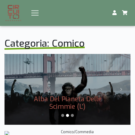
Categoria: Comico
Previous
Next
Alba Del Pianeta Delle
Scimmie (L')
Comico/Commedia