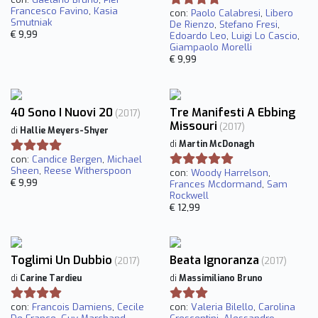
Francesco Favino
,
Kasia
con:
Paolo Calabresi
,
Libero
Smutniak
De Rienzo
,
Stefano Fresi
,
€ 9,99
Edoardo Leo
,
Luigi Lo Cascio
,
Giampaolo Morelli
€ 9,99
40 Sono I Nuovi 20
Tre Manifesti A Ebbing
(2017)
Missouri
(2017)
di
Hallie Meyers-Shyer
di
Martin McDonagh
con:
Candice Bergen
,
Michael
Sheen
,
Reese Witherspoon
con:
Woody Harrelson
,
€ 9,99
Frances Mcdormand
,
Sam
Rockwell
€ 12,99
Toglimi Un Dubbio
Beata Ignoranza
(2017)
(2017)
di
Carine Tardieu
di
Massimiliano Bruno
con:
Francois Damiens
,
Cecile
con:
Valeria Bilello
,
Carolina