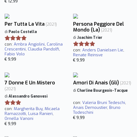
€ 12,99
Per Tutta La Vita
Persona Peggiore Del
(2021)
Mondo (La)
(2021)
di
Paolo Costella
di
Joachim Trier
con:
Ambra Angiolini
,
Carolina
Crescentini
,
Claudia Pandolfi
,
con:
Anders Danielsen Lie
,
Fabio Volo
Renate Reinsve
€ 9,99
€ 9,99
7 Donne E Un Mistero
Amori Di Anais (Gli)
(2021)
(2021)
di
Charline Bourgeois-Tacque
di
Alessandro Genovesi
con:
Valeria Bruni Tedeschi
,
Anais Demoustier
,
Bruno
con:
Margherita Buy
,
Micaela
Todeschini
Ramazzotti
,
Luisa Ranieri
,
€ 9,99
Ornella Vanoni
€ 9,99