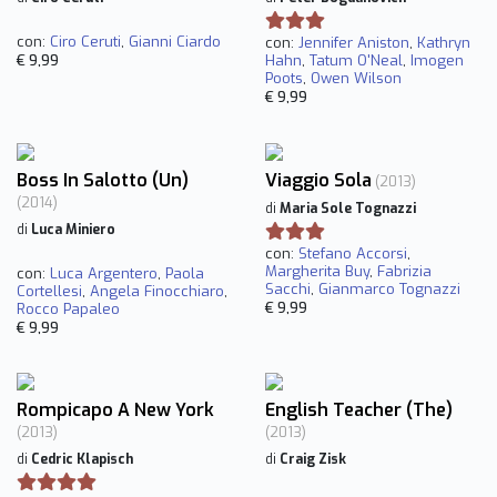
con:
Ciro Ceruti
,
Gianni Ciardo
con:
Jennifer Aniston
,
Kathryn
€ 9,99
Hahn
,
Tatum O'Neal
,
Imogen
Poots
,
Owen Wilson
€ 9,99
Boss In Salotto (Un)
Viaggio Sola
(2013)
(2014)
di
Maria Sole Tognazzi
di
Luca Miniero
con:
Stefano Accorsi
,
Margherita Buy
,
Fabrizia
con:
Luca Argentero
,
Paola
Sacchi
,
Gianmarco Tognazzi
Cortellesi
,
Angela Finocchiaro
,
€ 9,99
Rocco Papaleo
€ 9,99
Rompicapo A New York
English Teacher (The)
(2013)
(2013)
di
Cedric Klapisch
di
Craig Zisk