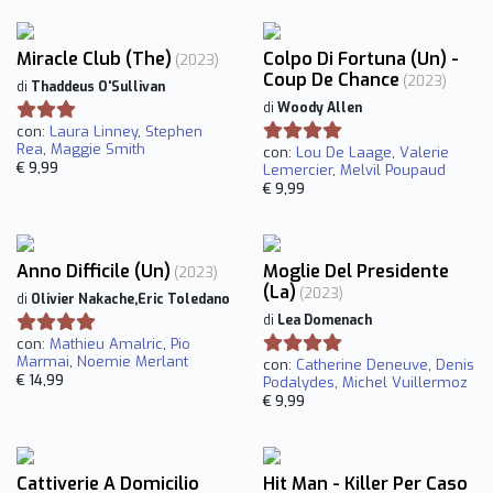
Miracle Club (The)
Colpo Di Fortuna (Un) -
(2023)
Coup De Chance
(2023)
di
Thaddeus O'Sullivan
di
Woody Allen
con:
Laura Linney
,
Stephen
Rea
,
Maggie Smith
con:
Lou De Laage
,
Valerie
€ 9,99
Lemercier
,
Melvil Poupaud
€ 9,99
Anno Difficile (Un)
Moglie Del Presidente
(2023)
(La)
(2023)
di
Olivier Nakache,Eric Toledano
di
Lea Domenach
con:
Mathieu Amalric
,
Pio
Marmai
,
Noemie Merlant
con:
Catherine Deneuve
,
Denis
€ 14,99
Podalydes
,
Michel Vuillermoz
€ 9,99
Cattiverie A Domicilio
Hit Man - Killer Per Caso