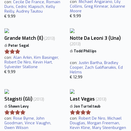
con:
Michael Angarano
,
Lily
con:
Cecile De France
,
Romain
Collins
,
Greg Kinnear
,
Julianne
Duris
,
Cedric Klapisch
,
Kelly
Moore
Reilly
,
Audrey Tautou
€ 9,99
€ 9,99
Grande Match (Il)
Notte Da Leoni 3 (Una)
(2013)
(2013)
di
Peter Segal
di
Todd Phillips
con:
Alan Arkin
,
Kim Basinger
,
Robert De Niro
,
Kevin Hart
,
con:
Justin Bartha
,
Bradley
Sylvester Stallone
Cooper
,
Zach Galifianakis
,
Ed
€ 9,99
Helms
€ 12,99
Stagisti (Gli)
Last Vegas
(2013)
(2013)
di
Shawn Levy
di
Jon Turteltaub
con:
Rose Byrne
,
John
con:
Robert De Niro
,
Michael
Goodman
,
Vince Vaughn
,
Douglas
,
Morgan Freeman
,
Owen Wilson
Kevin Kline
,
Mary Steenburgen