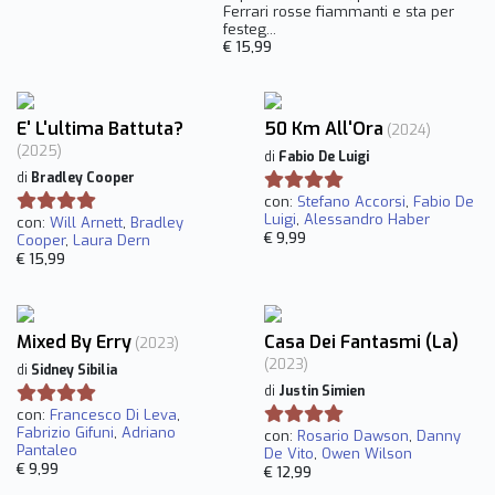
Ferrari rosse fiammanti e sta per
festeg...
€ 15,99
E' L'ultima Battuta?
50 Km All'Ora
(2024)
(2025)
di
Fabio De Luigi
di
Bradley Cooper
con:
Stefano Accorsi
,
Fabio De
Luigi
,
Alessandro Haber
con:
Will Arnett
,
Bradley
€ 9,99
Cooper
,
Laura Dern
€ 15,99
Mixed By Erry
Casa Dei Fantasmi (La)
(2023)
(2023)
di
Sidney Sibilia
di
Justin Simien
con:
Francesco Di Leva
,
Fabrizio Gifuni
,
Adriano
con:
Rosario Dawson
,
Danny
Pantaleo
De Vito
,
Owen Wilson
€ 9,99
€ 12,99