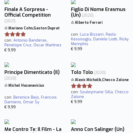
Finale A Sorpresa -
Figlio Di Nome Erasmus
Official Competition
(Un)
(2020)
(2021)
di
Alberto Ferrari
di
Mariano Cohn,Gaston Duprat
con:
Luca Bizzarri
,
Paolo
Kessisoglu
,
Daniele Liotti
,
Ricky
con:
Antonio Banderas
,
Memphis
Penelope Cruz
,
Oscar Martinez
€ 9,99
€ 9,99
Principe Dimenticato (Il)
Tolo Tolo
(2020)
(2020)
di
Alexis Michalik,Checco Zalone
di
Michel Hazanavicius
con:
Souleymane Silla
,
Checco
Zalone
con:
Berenice Bejo
,
Francois
€ 9,99
Damiens
,
Omar Sy
€ 9,99
Me Contro Te: Il Film - La
Anno Con Salinger (Un)