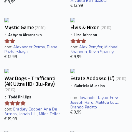
Micaela Ramazzotti
€ 9,99
€ 12,99
Mystic Game
Elvis & Nixon
(2016)
(2016)
di
Artyom Aksenenko
di
Liza Johnson
con:
Alexander Petrov
,
Diana
con:
Alex Pettyfer
,
Michael
Pozharskaya
Shannon
,
Kevin Spacey
€ 12,99
€ 9,99
War Dogs - Trafficanti
Estate Addosso (L')
(2016)
(4K Ultra HD+Blu-Ray)
di
Gabriele Muccino
(2016)
di
Todd Phillips
con:
Jovanotti
,
Taylor Frey
,
Joseph Haro
,
Matilda Lutz
,
Brando Pacitto
con:
Bradley Cooper
,
Ana De
€ 9,99
Armas
,
Jonah Hill
,
Miles Teller
€ 19,99