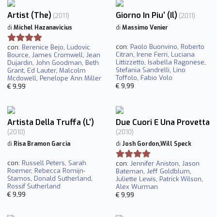
Artist (The)
Giorno In Piu' (Il)
(2011)
(2011)
di
Michel Hazanavicius
di
Massimo Venier
con:
Paolo Buonvino
,
Roberto
con:
Berenice Bejo
,
Ludovic
Citran
,
Irene Ferri
,
Luciana
Bource
,
James Cromwell
,
Jean
Littizzetto
,
Isabella Ragonese
,
Dujardin
,
John Goodman
,
Beth
Stefania Sandrelli
,
Lino
Grant
,
Ed Lauter
,
Malcolm
Toffolo
,
Fabio Volo
Mcdowell
,
Penelope Ann Miller
€ 9,99
€ 9,99
Artista Della Truffa (L')
Due Cuori E Una Provetta
(2010)
(2010)
di
Risa Bramon Garcia
di
Josh Gordon,Will Speck
con:
Russell Peters
,
Sarah
con:
Jennifer Aniston
,
Jason
Roemer
,
Rebecca Romijn-
Bateman
,
Jeff Goldblum
,
Stamos
,
Donald Sutherland
,
Juliette Lewis
,
Patrick Wilson
,
Rossif Sutherland
Alex Wurman
€ 9,99
€ 9,99