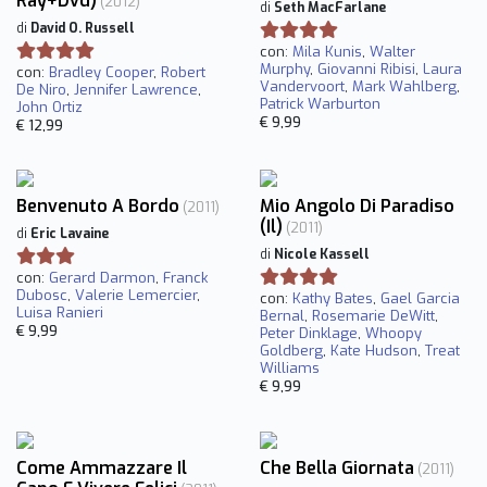
Ray+Dvd)
(2012)
di
Seth MacFarlane
di
David O. Russell
con:
Mila Kunis
,
Walter
Murphy
,
Giovanni Ribisi
,
Laura
con:
Bradley Cooper
,
Robert
Vandervoort
,
Mark Wahlberg
,
De Niro
,
Jennifer Lawrence
,
Patrick Warburton
John Ortiz
€ 9,99
€ 12,99
Benvenuto A Bordo
Mio Angolo Di Paradiso
(2011)
(Il)
(2011)
di
Eric Lavaine
di
Nicole Kassell
con:
Gerard Darmon
,
Franck
Dubosc
,
Valerie Lemercier
,
con:
Kathy Bates
,
Gael Garcia
Luisa Ranieri
Bernal
,
Rosemarie DeWitt
,
€ 9,99
Peter Dinklage
,
Whoopy
Goldberg
,
Kate Hudson
,
Treat
Williams
€ 9,99
Come Ammazzare Il
Che Bella Giornata
(2011)