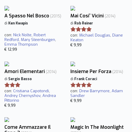
A Spasso Nel Bosco
Mai Cosi' Vicini
(2015)
(2014)
di
Ken Kwapis
di
Rob Reiner
con:
Nick Nolte
,
Robert
con:
Michael Douglas
,
Diane
Redford
,
Mary Steenburgen
,
Keaton
Emma Thompson
€ 9,99
€ 12,99
Amori Elementari
Insieme Per Forza
(2014)
(2014)
di
Sergio Basso
di
Frank Coraci
con:
Cristiana Capotondi
,
con:
Drew Barrymore
,
Adam
Andrey Chernyshov
,
Andrea
Sandler
Pittorino
€ 9,99
€ 9,99
Come Ammazzare Il
Magic In The Moonlight