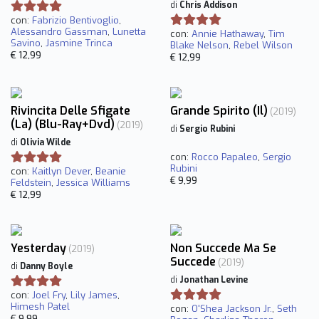
di
Chris Addison
con:
Fabrizio Bentivoglio
,
Alessandro Gassman
,
Lunetta
con:
Annie Hathaway
,
Tim
Savino
,
Jasmine Trinca
Blake Nelson
,
Rebel Wilson
€ 12,99
€ 12,99
Rivincita Delle Sfigate
Grande Spirito (Il)
(2019)
(La) (Blu-Ray+Dvd)
(2019)
di
Sergio Rubini
di
Olivia Wilde
con:
Rocco Papaleo
,
Sergio
Rubini
con:
Kaitlyn Dever
,
Beanie
€ 9,99
Feldstein
,
Jessica Williams
€ 12,99
Yesterday
Non Succede Ma Se
(2019)
Succede
(2019)
di
Danny Boyle
di
Jonathan Levine
con:
Joel Fry
,
Lily James
,
Himesh Patel
con:
O'Shea Jackson Jr.
,
Seth
€ 9,99