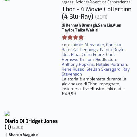
ragazzi,Azione/Avventura,Fantascienza
Thor - 4 Movie Collection
(4 Blu-Ray)
(2011)
di
Kenneth Branagh,Sam Liu,Alan
Taylor,Taika Waititi
con:
Jaimie Alexander
,
Christian
Bale
,
Kat Dennings
,
Patrick Doyle
,
Idris Elba
,
Colm Feore
,
Chris
Hemsworth
,
Tom Hiddleston
,
Anthony Hopkins
,
Natalie Portman
,
Rene Russo
,
Stellan Skarsgard
,
Ray
Stevenson
La storia è ambientata durante la
giovinezza di Thor, impegnato,
insieme al fratellastro Loki e ai ...
€ 49,99
Diario Di Bridget Jones
(Il)
(2001)
di
Sharon Maguire