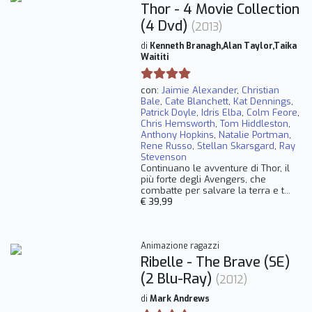
Thor - 4 Movie Collection
(4 Dvd)
(2013)
di
Kenneth Branagh,Alan Taylor,Taika
Waititi
con:
Jaimie Alexander
,
Christian
Bale
,
Cate Blanchett
,
Kat Dennings
,
Patrick Doyle
,
Idris Elba
,
Colm Feore
,
Chris Hemsworth
,
Tom Hiddleston
,
Anthony Hopkins
,
Natalie Portman
,
Rene Russo
,
Stellan Skarsgard
,
Ray
Stevenson
Continuano le avventure di Thor, il
più forte degli Avengers, che
combatte per salvare la terra e t...
€ 39,99
Animazione ragazzi
Ribelle - The Brave (SE)
(2 Blu-Ray)
(2012)
di
Mark Andrews