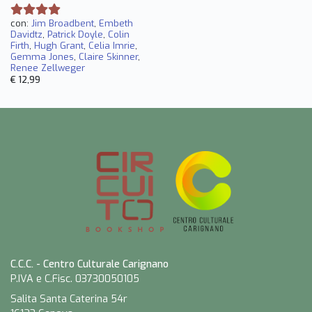
con:
Jim Broadbent
,
Embeth
Davidtz
,
Patrick Doyle
,
Colin
Firth
,
Hugh Grant
,
Celia Imrie
,
Gemma Jones
,
Claire Skinner
,
Renee Zellweger
€ 12,99
C.C.C. - Centro Culturale Carignano
P.IVA e C.Fisc. 03730050105
Salita Santa Caterina 54r