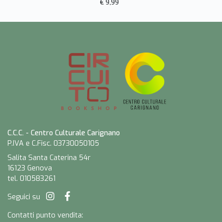
€ 9,99
C.C.C. - Centro Culturale Carignano
P.IVA e C.Fisc. 03730050105
Salita Santa Caterina 54r
16123 Genova
tel. 010583261
Seguici su
Contatti punto vendita: