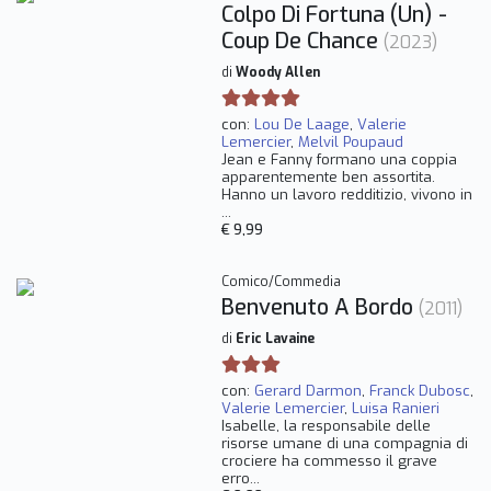
Colpo Di Fortuna (Un) -
Coup De Chance
(2023)
di
Woody Allen
con:
Lou De Laage
,
Valerie
Lemercier
,
Melvil Poupaud
Jean e Fanny formano una coppia
apparentemente ben assortita.
Hanno un lavoro redditizio, vivono in
...
€ 9,99
Comico/Commedia
Benvenuto A Bordo
(2011)
di
Eric Lavaine
con:
Gerard Darmon
,
Franck Dubosc
,
Valerie Lemercier
,
Luisa Ranieri
Isabelle, la responsabile delle
risorse umane di una compagnia di
crociere ha commesso il grave
erro...