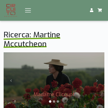
Ricerca: Martine
Mccutcheon
Previous
Next
Madame Clicquot