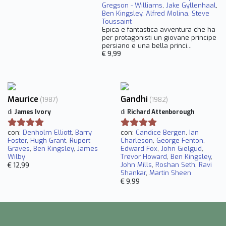
Gregson - Williams
,
Jake Gyllenhaal
,
Ben Kingsley
,
Alfred Molina
,
Steve
Toussaint
Epica e fantastica avventura che ha
per protagonisti un giovane principe
persiano e una bella princi...
€ 9,99
Maurice
Gandhi
(1987)
(1982)
di
James Ivory
di
Richard Attenborough
con:
Denholm Elliott
,
Barry
con:
Candice Bergen
,
Ian
Foster
,
Hugh Grant
,
Rupert
Charleson
,
George Fenton
,
Graves
,
Ben Kingsley
,
James
Edward Fox
,
John Gielgud
,
Wilby
Trevor Howard
,
Ben Kingsley
,
John Mills
,
Roshan Seth
,
Ravi
€ 12,99
Shankar
,
Martin Sheen
€ 9,99