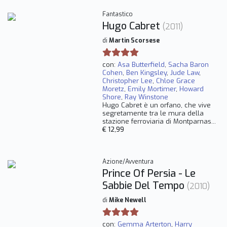
Fantastico
Hugo Cabret
(2011)
di
Martin Scorsese
con:
Asa Butterfield
,
Sacha Baron
Cohen
,
Ben Kingsley
,
Jude Law
,
Christopher Lee
,
Chloe Grace
Moretz
,
Emily Mortimer
,
Howard
Shore
,
Ray Winstone
Hugo Cabret è un orfano, che vive
segretamente tra le mura della
stazione ferroviaria di Montparnas...
€ 12,99
Azione/Avventura
Prince Of Persia - Le
Sabbie Del Tempo
(2010)
di
Mike Newell
con:
Gemma Arterton
,
Harry