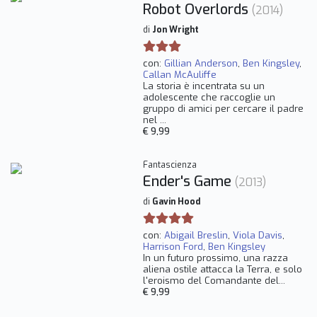
Robot Overlords
(2014)
di
Jon Wright
con:
Gillian Anderson
,
Ben Kingsley
,
Callan McAuliffe
La storia è incentrata su un
adolescente che raccoglie un
gruppo di amici per cercare il padre
nel ...
€ 9,99
Fantascienza
Ender's Game
(2013)
di
Gavin Hood
con:
Abigail Breslin
,
Viola Davis
,
Harrison Ford
,
Ben Kingsley
In un futuro prossimo, una razza
aliena ostile attacca la Terra, e solo
l'eroismo del Comandante del...
€ 9,99