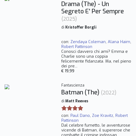
Drama (The) - Un
Segreto E' Per Sempre
(2025)
di
Kristoffer Borgli
con:
Zendaya Coleman
,
Alana Haim
,
Robert Pattinson
Conosci davvero chi ami? Emma e
Charlie sono una coppia
felicemente fidanzata. Ma, nel pieno
dei pre...
€ 19,99
Fantascienza
Batman (The)
(2022)
di
Matt Reeves
con:
Paul Dano
,
Zoe Kravitz
,
Robert
Pattinson
Dal celebre fumetto, le avventurose
vicende di Batman, il supereroe che
combatte il crimine indossan...