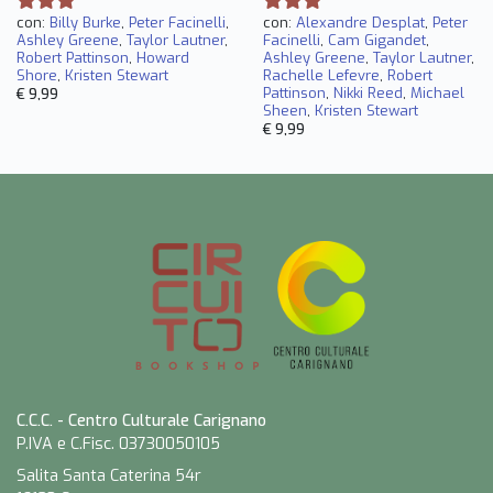
con:
Billy Burke
,
Peter Facinelli
,
con:
Alexandre Desplat
,
Peter
Ashley Greene
,
Taylor Lautner
,
Facinelli
,
Cam Gigandet
,
Robert Pattinson
,
Howard
Ashley Greene
,
Taylor Lautner
,
Shore
,
Kristen Stewart
Rachelle Lefevre
,
Robert
Pattinson
,
Nikki Reed
,
Michael
€ 9,99
Sheen
,
Kristen Stewart
€ 9,99
C.C.C. - Centro Culturale Carignano
P.IVA e C.Fisc. 03730050105
Salita Santa Caterina 54r