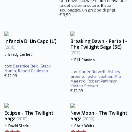
Una nave spaziale è alla deriva al di
là del sistema solare. Il suo
equipaggio, un gruppo di prigi...
€ 9,99
Infanzia Di Un Capo (L')
Breaking Dawn - Parte 1 -
The Twilight Saga (SE)
(2015)
(2011)
di
Brady Corbet
di
Bill Condon
con:
Berenice Bejo
,
Stacy
Martin
,
Robert Pattinson
con:
Carter Burwell
,
Ashley
€ 12,99
Greene
,
Taylor Lautner
,
Mia
Maestro
,
Robert Pattinson
,
Kristen Stewart
€ 12,99
Eclipse - The Twilight
New Moon - The Twilight
Saga
Saga
(2010)
(2009)
di
David Slade
di
Chris Weitz